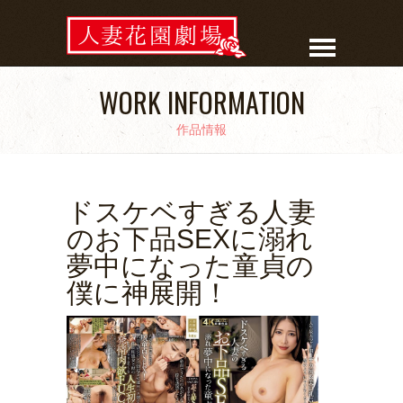
WORK INFORMATION
作品情報
ドスケベすぎる人妻
のお下品SEXに溺れ
夢中になった童貞の
僕に神展開！