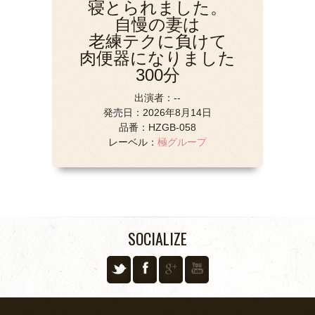
寝とられました。
自慢の妻は
老練テクに負けて
肉便器になりました
300分
出演者：--
発売日：2026年8月14日
品番：HZGB-058
レーベル：
極グループ
SOCIALIZE