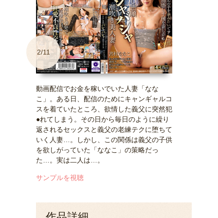
2/11
動画配信でお金を稼いでいた人妻「なな
こ」。ある日、配信のためにキャンギャルコ
スを着ていたところ、欲情した義父に突然犯
●れてしまう。その日から毎日のように繰り
返されるセックスと義父の老練テクに堕ちて
いく人妻…。しかし、この関係は義父の子供
を欲しがっていた「ななこ」の策略だっ
た…。実は二人は…。
サンプルを視聴
作品詳細