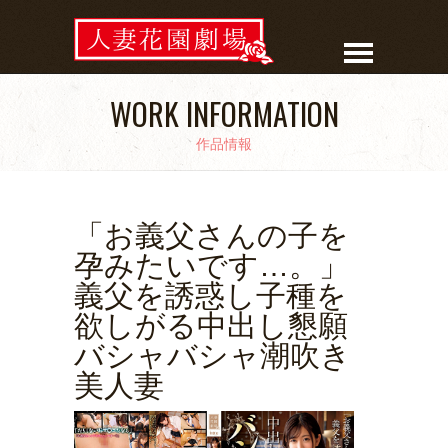
WORK INFORMATION
作品情報
「お義父さんの子を
孕みたいです…。」
義父を誘惑し子種を
欲しがる中出し懇願
バシャバシャ潮吹き
美人妻