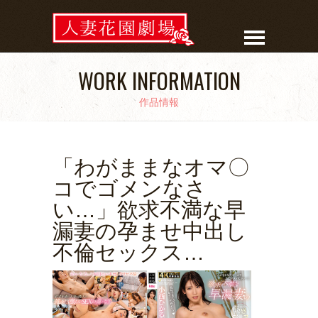
WORK INFORMATION
作品情報
「わがままなオマ〇
コでゴメンなさ
い…」欲求不満な早
漏妻の孕ませ中出し
不倫セックス…