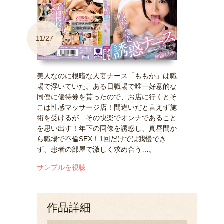
11/27
美人なのに根暗な人妻ナース「ももか」は職
場で浮いていた。ある日職場で唯一好意的な
同僚に優待券を貰ったので、お店に行くとそ
こは性感マッサージ店！間違いだと言えず施
術を受けるが…その快楽でオンナであること
を思い出す！年下の同僚を誘惑し、真昼間か
ら職場で不倫SEX！1回だけでは我慢でき
ず、患者の部屋で激しく求め合う…。
サンプルを視聴
作品詳細