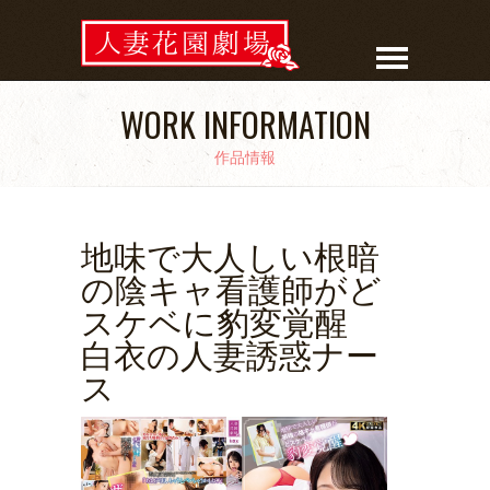
WORK INFORMATION
作品情報
地味で大人しい根暗
の陰キャ看護師がど
スケベに豹変覚醒
白衣の人妻誘惑ナー
ス