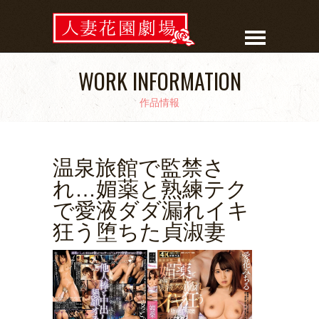
WORK INFORMATION
作品情報
温泉旅館で監禁さ
れ…媚薬と熟練テク
で愛液ダダ漏れイキ
狂う堕ちた貞淑妻