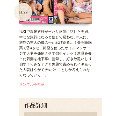
11/27
福引で温泉旅行が当たり旅館に訪れた夫婦。
幸せな旅行になると信じて疑わない2人に、
旅館の主人の魔の手が忍び寄る…！夫を睡眠
薬で昏●させ、媚薬を使ったオイルマッサー
ジで人妻を発情させて強引イカセ！意識を失
った若妻を地下牢に監禁し、好き放題いじり
倒す！巧みなテクと媚薬で責められイキ狂っ
た人妻はやがてチ○ポのことしか考えられな
くなっていく…。
サンプルを視聴
作品詳細