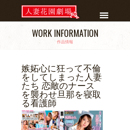
WORK INFORMATION
作品情報
嫉妬心に狂って不倫
をしてしまった人妻
たち 恋敵のナース
を襲わせ旦那を寝取
る看護師